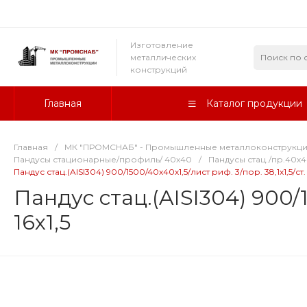
Изготовление
металлических
конструкций
Главная
Каталог продукции
Главная
/
МК "ПРОМСНАБ" - Промышленные металлоконструкц
Пандусы стационарные/профиль/ 40х40
/
Пандусы стац./пр.40х40 
Пандус стац.(AISI304) 900/1500/40х40х1,5/лист риф. 3/пор. 38,1х1,5/ст. 38
Пандус стац.(AISI304) 900/15
16х1,5