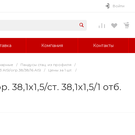
Войти
тавка
Компания
Контакты
нарные
/
Пандусы стац. из профиля
/
AISI/огр.38/38/16 AISI
/
Цены за 1 шт.
/
38,1х1,5/ст. 38,1х1,5/1 отб.