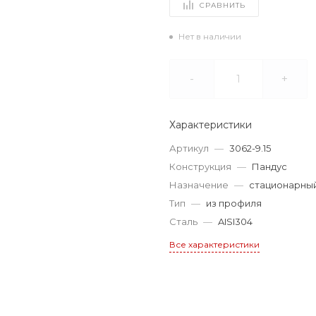
СРАВНИТЬ
Нет в наличии
-
+
Характеристики
Артикул
—
3062-9.15
Конструкция
—
Пандус
Назначение
—
стационарны
Тип
—
из профиля
Сталь
—
AISI304
Все характеристики