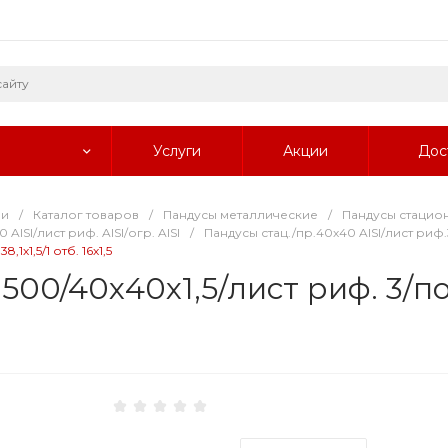
Услуги
Акции
Дос
ии
/
Каталог товаров
/
Пандусы металлические
/
Пандусы стацио
AISI/лист риф. AISI/огр. AISI
/
Пандусы стац./пр.40х40 AISI/лист риф.3 
,1х1,5/1 отб. 16х1,5
00/40х40х1,5/лист риф. 3/пор. 