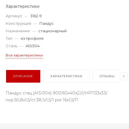
Характеристики
Артикул
—
3162-9
Конструкция
—
Пандус
Назначение
—
стационарный
Тип
—
из профиля
Сталь
—
AISI304
Все характеристики
ОПИСАНИЕ
ХАРАКТЕРИСТИКИ
ОТЗЫВЫ
Пандус стац.(AISI304) 900/60х40х2,0/НРП33х33/
пор.50,8х1,5/ст.38,1х1,5/1 риг.16х1,5/П