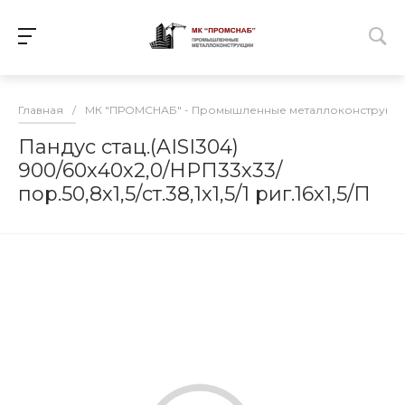
Главная
/
МК "ПРОМСНАБ" - Промышленные металлоконструкц
Пандус стац.(AISI304)
900/60х40х2,0/НРП33х33/
пор.50,8х1,5/ст.38,1х1,5/1 риг.16х1,5/П