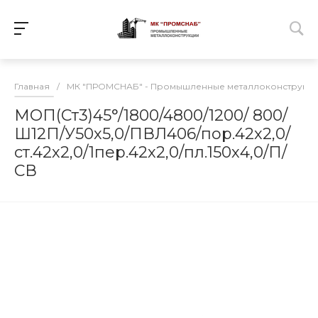
Главная
/
МК "ПРОМСНАБ" - Промышленные металлоконструкц
МОП(Ст3)45°/1800/4800/1200/ 800/
Ш12П/У50х5,0/ПВЛ406/пор.42х2,0/
ст.42х2,0/1пер.42х2,0/пл.150х4,0/П/
СВ