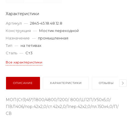
Характеристики
Артикул
—
2845-45.18.48.12.8
Конструкция
—
Мостик переходной
Назначение
—
промышленная
Тип
—
на тетивах
Сталь
—
Ст3
Все характеристики
ОПИСАНИЕ
ХАРАКТЕРИСТИКИ
ОТЗЫВЫ
МОП(Ст3)45°/1800/4800/1200/ 800/Ш12П/У50х5,0/
ПВЛ406/пор.42х2,0/ст.42х2,0/1пер.42х2,0/пл.150х4,0/П/
СВ