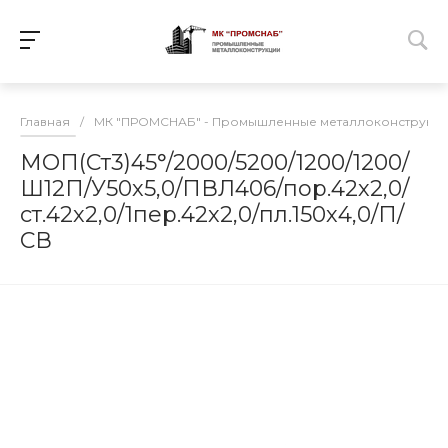
Главная
/
МК "ПРОМСНАБ" - Промышленные металлоконструкц
МОП(Ст3)45°/2000/5200/1200/1200/
Ш12П/У50х5,0/ПВЛ406/пор.42х2,0/
ст.42х2,0/1пер.42х2,0/пл.150х4,0/П/
СВ