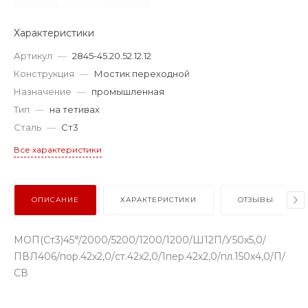
Характеристики
Артикул
—
2845-45.20.52.12.12
Конструкция
—
Мостик переходной
Назначение
—
промышленная
Тип
—
на тетивах
Сталь
—
Ст3
Все характеристики
ОПИСАНИЕ
ХАРАКТЕРИСТИКИ
ОТЗЫВЫ
МОП(Ст3)45°/2000/5200/1200/1200/Ш12П/У50х5,0/
ПВЛ406/пор.42х2,0/ст.42х2,0/1пер.42х2,0/пл.150х4,0/П/
СВ