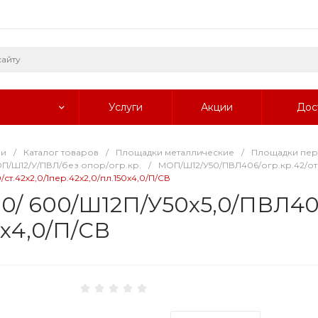
Услуги
Акции
Дос
ии
/
Каталог товаров
/
Площадки металлические
/
Площадки пе
П/Ш12/У/ПВЛ/без опор/огр.кр.
/
МОП/Ш12/У50/ПВЛ406/огр.кр.42/от
т.42х2,0/1пер.42х2,0/пл.150х4,0/П/СВ
00/ 600/Ш12П/У50х5,0/ПВЛ406
0х4,0/П/СВ