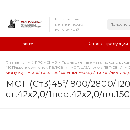
Изготовление
металлических
конструкций
Главная
Каталог продукции
Главная
/
МК "ПРОМСНАБ" - Промышленные металлоконструкц
МОП/швеллер/уголок-ПВЛ/СВ
/
МОП/Ш12/уголок-ПВЛ/СВ
/
МО
МОП(Ст3)45°/ 800/2800/1200/ 600/Ш12П/У50х5,0/ПВЛ406/пор.42х2,0/с
МОП(Ст3)45°/ 800/2800/12
ст.42х2,0/1пер.42х2,0/пл.15