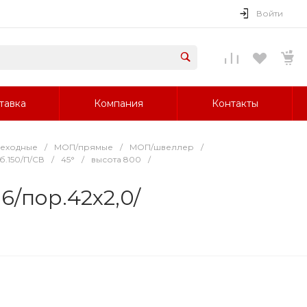
Войти
тавка
Компания
Контакты
реходные
/
МОП/прямые
/
МОП/швеллер
/
б.150/П/СВ
/
45°
/
высота 800
/
/пор.42х2,0/