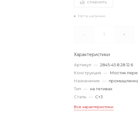
СРАВНИТЬ
Нет в наличии
-
+
Характеристики
Артикул
—
2845-45.8.28.12.6
Конструкция
—
Мостик пере
Назначение
—
промышленн
Тип
—
на тетивах
Сталь
—
Ст3
Все характеристики