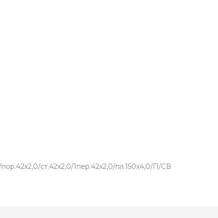
р.42х2,0/ст.42х2,0/1пер.42х2,0/пл.150х4,0/П/СВ