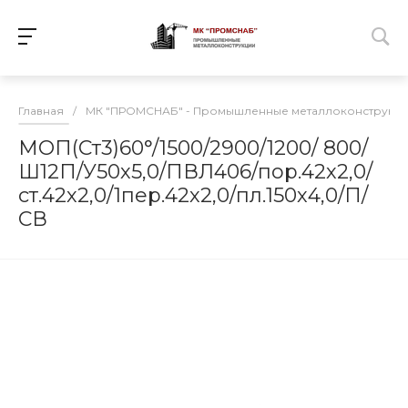
Главная
/
МК "ПРОМСНАБ" - Промышленные металлоконструкц
МОП(Ст3)60°/1500/2900/1200/ 800/
Ш12П/У50х5,0/ПВЛ406/пор.42х2,0/
ст.42х2,0/1пер.42х2,0/пл.150х4,0/П/
СВ