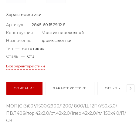
Характеристики
Артикул
—
2845-60.15.29.12.8
Конструкция
—
Мостик переходной
Назначение
—
промышленная
Тип
—
на тетивах
Сталь
—
Ст3
Все характеристики
ОПИСАНИЕ
ХАРАКТЕРИСТИКИ
ОТЗЫВЫ
МОП(Ст3)60°/1500/2900/1200/ 800/Ш12П/У50х5,0/
ПВЛ406/пор.42х2,0/ст.42х2,0/1пер.42х2,0/пл.150х4,0/П/
СВ