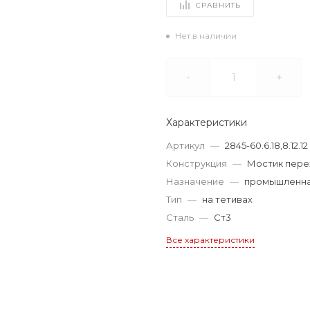
СРАВНИТЬ
Нет в наличии
-
+
Характеристики
Артикул
—
2845-60.6.18,8.12.12
Конструкция
—
Мостик пере
Назначение
—
промышленн
Тип
—
на тетивах
Сталь
—
Ст3
Все характеристики