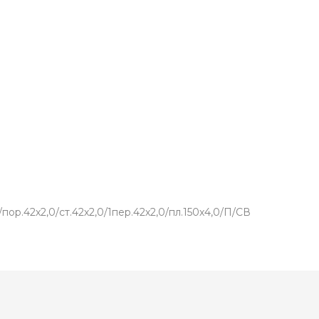
р.42х2,0/ст.42х2,0/1пер.42х2,0/пл.150х4,0/П/СВ