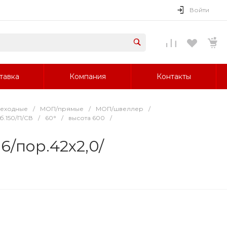
Войти
тавка
Компания
Контакты
реходные
/
МОП/прямые
/
МОП/швеллер
/
б.150/П/СВ
/
60°
/
высота 600
/
/пор.42х2,0/