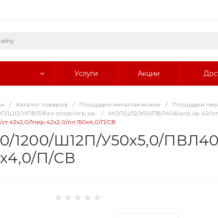
Услуги
Акции
Дос
ии
/
Каталог товаров
/
Площадки металлические
/
Площадки пе
П/Ш12/У/ПВЛ/без опор/огр.кр.
/
МОП/Ш12/У50/ПВЛ406/огр.кр.42/от
т.42х2,0/1пер.42х2,0/пл.150х4,0/П/СВ
00/1200/Ш12П/У50х5,0/ПВЛ406
0х4,0/П/СВ