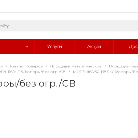
Услуги
Акции
Дос
ии
/
Каталог товаров
/
Площадки металлические
/
Площадки пе
П/Ш16/У-ПВЛ/опоры/без огр./СВ
/
МОП/Ш16/У50-ПВЛ406/опоры/без
ры/без огр./СВ