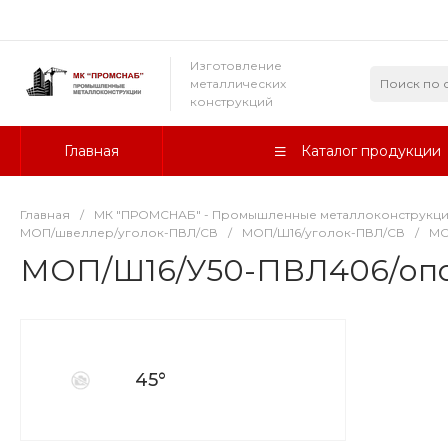
Изготовление
металлических
конструкций
Главная
Каталог продукции
Главная
/
МК "ПРОМСНАБ" - Промышленные металлоконструкц
МОП/швеллер/уголок-ПВЛ/СВ
/
МОП/Ш16/уголок-ПВЛ/СВ
/
МО
МОП/Ш16/У50-ПВЛ406/опо
45°