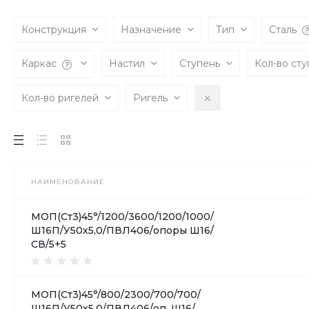
Конструкция
Назначение
Тип
Сталь
Каркас
Настил
Ступень
Кол-во ст
Кол-во ригелей
Ригель
НАИМЕНОВАНИЕ
МОП(Ст3)45°/1200/3600/1200/1000/
Ш16П/У50х5,0/ПВЛ406/опоры Ш16/
СВ/5+5
МОП(Ст3)45°/800/2300/700/700/
Ш16П/У50х5,0/ПВЛ406/оп. Ш16/