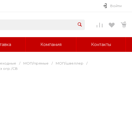
Войти
тавка
Компания
Контакты
реходные
/
МОП/прямые
/
МОП/швеллер
/
 огр./СВ