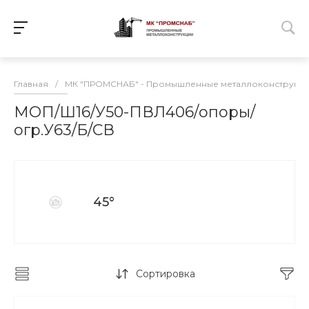
Главная
/
МК "ПРОМСНАБ" - Промышленные металлоконструкц
МОП/Ш16/У50-ПВЛ406/опоры/
огр.У63/Б/СВ
45°
Сортировка