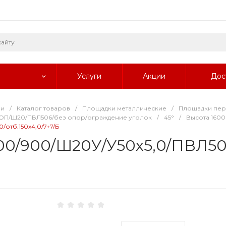
Услуги
Акции
Дос
ии
/
Каталог товаров
/
Площадки металлические
/
Площадки пе
ОП/Ш20/ПВЛ506/без опор/ограждение уголок
/
45°
/
Высота 1600
/отб.150х4,0/7+7/Б
00/900/Ш20У/У50х5,0/ПВЛ506