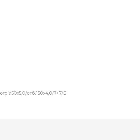
р.У50х5,0/отб.150х4,0/7+7/Б