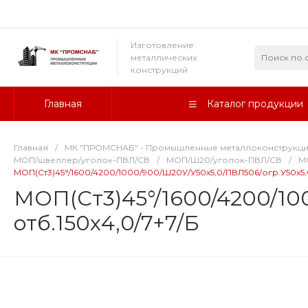
Изготовление
металлических
конструкций
Главная
Каталог продукции
Главная
/
МК "ПРОМСНАБ" - Промышленные металлоконструкц
МОП/швеллер/уголок-ПВЛ/СВ
/
МОП/Ш20/уголок-ПВЛ/СВ
/
М
МОП(Ст3)45°/1600/4200/1000/900/Ш20У/У50х5,0/ПВЛ506/огр.У50х5,0
МОП(Ст3)45°/1600/4200/10
отб.150х4,0/7+7/Б