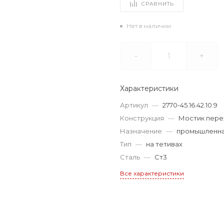
СРАВНИТЬ
Нет в наличии
-
+
Характеристики
Артикул
—
2770-45.16.42.10.9
Конструкция
—
Мостик пере
Назначение
—
промышленн
Тип
—
на тетивах
Сталь
—
Ст3
Все характеристики