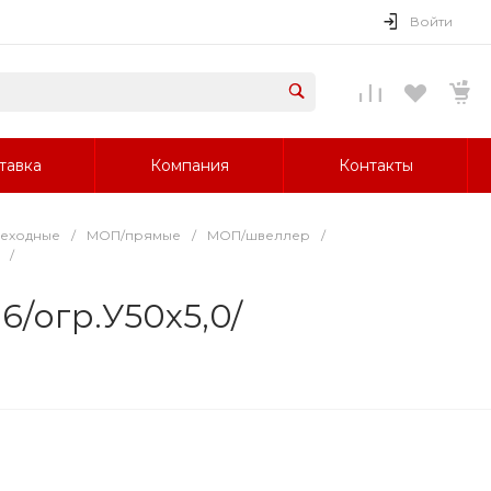
Войти
тавка
Компания
Контакты
реходные
/
МОП/прямые
/
МОП/швеллер
/
/
/огр.У50х5,0/