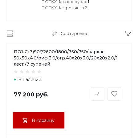
ПОПФ1-1/на косоурах
1
ПОПФ1-1/стремянка
2
Сортировка
ПО1(Ст3)90°/2600/1800/750/750/каркас
50х50х4,0/риф.3,0/огр.40х20х3,0/20х20х2,0/1
лест./7 супеней
В наличии
77 200 руб.
В корзину