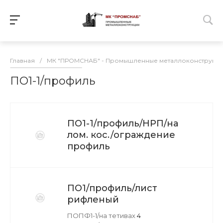
Главная
/
МК "ПРОМСНАБ" - Промышленные металлоконструкц
ПО1-1/профиль
ПО1-1/профиль/НРП/на
лом. кос./ограждение
профиль
ПО1/профиль/лист
рифленый
ПОПФ1-1/на тетивах
4