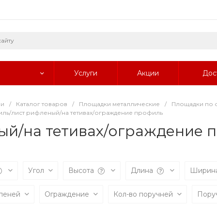
Услуги
Акции
Дос
ии
/
Каталог товаров
/
Площадки металлические
/
Площадки по
ль/лист рифленый/на тетивах/ограждение профиль
ый/на тетивах/ограждение 
Угол
Высота
Длина
Ширин
упеней
Ограждение
Кол-во поручней
Пору