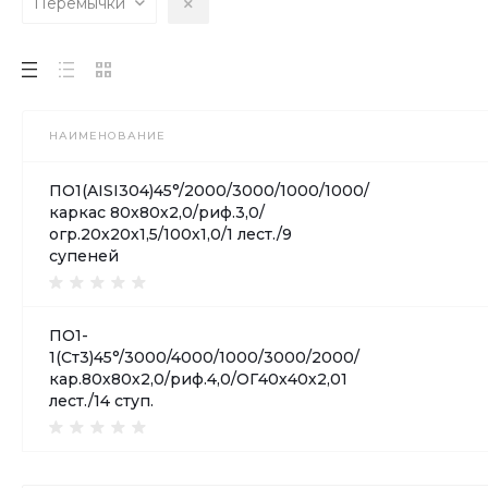
Перемычки
НАИМЕНОВАНИЕ
ПО1(AISI304)45°/2000/3000/1000/1000/
каркас 80х80х2,0/риф.3,0/
огр.20х20х1,5/100х1,0/1 лест./9
супеней
ПО1-
1(Ст3)45°/3000/4000/1000/3000/2000/
кар.80х80х2,0/риф.4,0/ОГ40х40х2,01
лест./14 ступ.