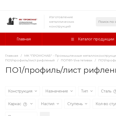
Изготовление
металлических
конструкций
Главная
Каталог продукции
Главная
/
МК "ПРОМСНАБ" - Промышленные металлоконструкц
ПО1/профиль/лист рифленый
/
ПОПФ1-1/на тетивах
/
ПО1/профи
ПО1/профиль/лист рифлен
Конструкция
Назначение
Тип
Сталь
Каркас
Настил
Ступень
Кол-во ст