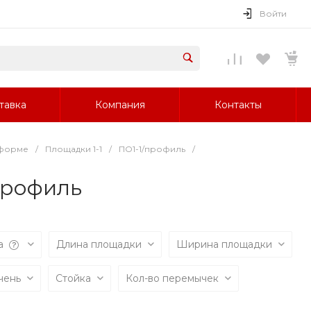
Войти
тавка
Компания
Контакты
 форме
/
Площадки 1-1
/
ПО1-1/профиль
/
профиль
а
Длина площадки
Ширина площадки
чень
Стойка
Кол-во перемычек