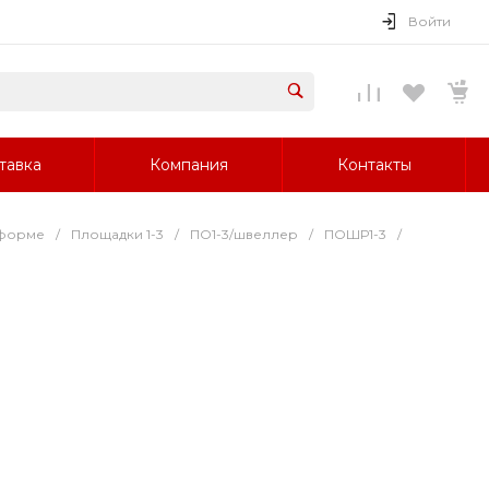
Войти
тавка
Компания
Контакты
 форме
/
Площадки 1-3
/
ПО1-3/швеллер
/
ПОШР1-3
/