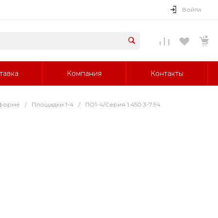
Войти
тавка
Компания
Контакты
 форме
/
Площадки 1-4
/
ПО1-4/Серия 1.450.3-7.94