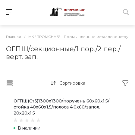
Главная
/
МК "ПРОМСНАБ" - Промышленные металлоконструкц
ОГПШ/секционные/1 пор./2 пер./
верт. зап.
Сортировка
ОГПШ(Ст3)1300х1300/поручень 60х60х1,5/
стойка 40х60х1,5/полоса 4,0х60/запол.
20х20х1,5
В наличии