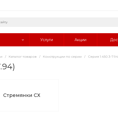
Услуги
Акции
Дос
ии
/
Каталог товаров
/
Конструкции по серии
/
Серия 1.450.3-7.94
.94)
Стремянки СХ