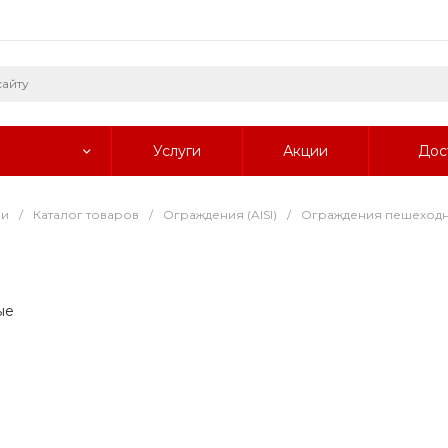
Услуги
Акции
Дос
ии
/
Каталог товаров
/
Ограждения (AISI)
/
Ограждения пешеходны
ые