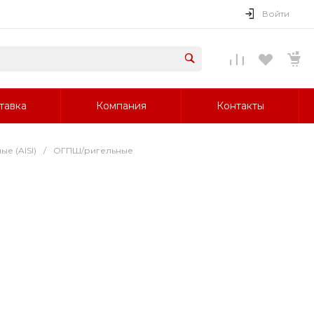
Войти
тавка
Компания
Контакты
е (AISI)
/
ОГПШ/ригельные