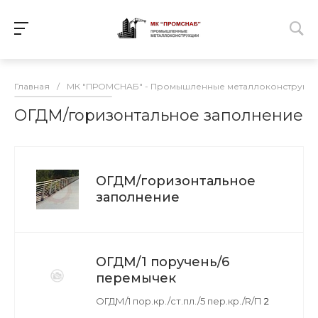
Главная
/
МК "ПРОМСНАБ" - Промышленные металлоконструкц
ОГДМ/горизонтальное заполнение
ОГДМ/горизонтальное
заполнение
ОГДМ/1 поручень/6
перемычек
ОГДМ/1 пор.кр./ст.пл./5 пер.кр./R/П
2