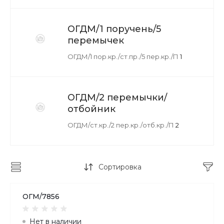
ОГДМ/1 поручень/5
перемычек
ОГДМ/1 пор.кр./ст.пр./5 пер.кр./П
1
ОГДМ/2 перемычки/
отбойник
ОГДМ/ст.кр./2 пер.кр./отб.кр./П
2
Сортировка
ОГМ/7856
Нет в наличии