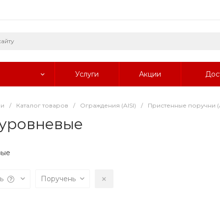
Услуги
Акции
Дос
ии
/
Каталог товаров
/
Ограждения (AISI)
/
Пристенные поручни (A
оуровневые
вые
ль
Поручень