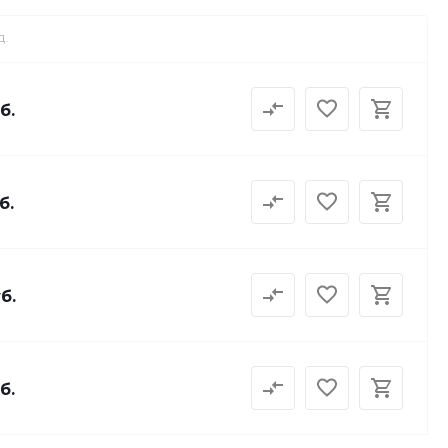
Д.
б.
б.
б.
б.