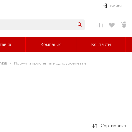
Войти
тавка
Компания
Контакты
ISI)
/
Поручни пристенные одноуровневые
Сортировка