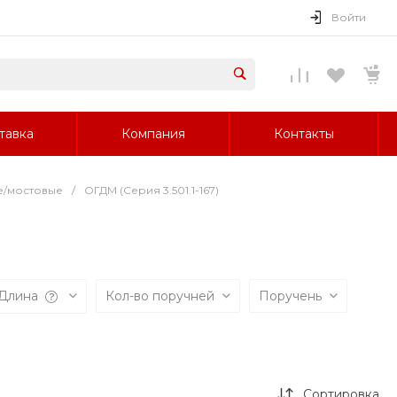
Войти
тавка
Компания
Контакты
е/мостовые
/
ОГДМ (Серия 3.501.1-167)
Длина
Кол-во поручней
Поручень
Сортировка