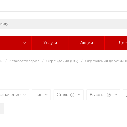
Услуги
Акции
Дос
ии
/
Каталог товаров
/
Ограждения (Ст3)
/
Ограждения дорожны
азначение
Тип
Сталь
Высота