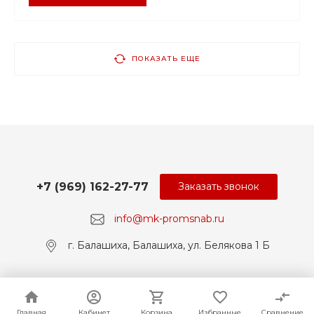
ПОКАЗАТЬ ЕЩЕ
+7 (969) 162-27-77
Заказать звонок
info@mk-promsnab.ru
г. Балашиха, Балашиха, ул. Белякова 1 Б
© 2017-2026 Universe, Все права защищены
Главная
Главная
Кабинет
Кабинет
Корзина
Корзина
Избранные
Избранные
Сравнение
Сравнение