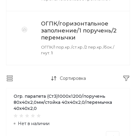
ОГПК/горизонтальное
заполнение/1 поручень/2
перемычки
ОГПК/1 пор.кр./ст.кр./2 пер.кр./бок./
гнут.
1
Сортировка
Огр. парапета (Ст3)1000х1200/поручень
80х40х2,0мм/стойка 40х40х2,0/перемычка
40х40х2,0
Нет в наличии