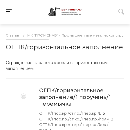
Главная
/
МК "ПРОМСНАБ" - Промышленные металлоконструкц
ОГПК/горизонтальное заполнение
Ограждение парапета кровли с горизонтальным
заполнением
ОГПК/горизонтальное
заполнение/1 поручень/1
перемычка
ОГПК/1 пор.кр./ст.пр./1 пер.кр./Б
6
ОГПК/1 пор.пр./ст.кр./1 пер.пр./прям.
2
ОГПК/1 пор.кр./ст.кр./1 пер.кр./бок./