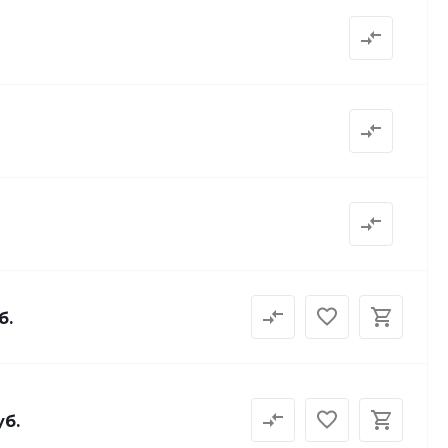
б.
уб.