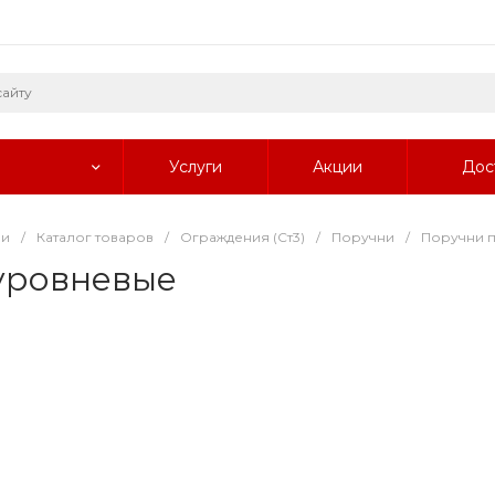
Услуги
Акции
Дос
ии
/
Каталог товаров
/
Ограждения (Ст3)
/
Поручни
/
Поручни 
уровневые