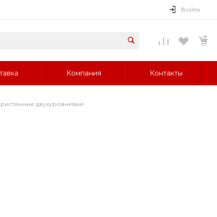
Войти
тавка
Компания
Контакты
пристенные двухуровневые