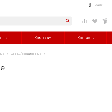
Войти
тавка
Компания
Контакты
ные
/
ОГПШ/секционные
/
ие