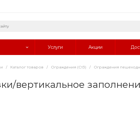
Услуги
Акции
Дос
ии
/
Каталог товаров
/
Ограждения (Ст3)
/
Ограждения пешеход
ки/вертикальное заполнен