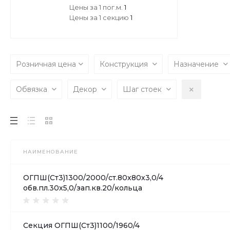
Цены за 1 пог.м.
1
Цены за 1 секцию
1
Розничная цена
Конструкция
Назначение
Обвязка
Декор
Шаг стоек
НАИМЕНОВАНИЕ
ОГПШ(Ст3)1300/2000/ст.80х80х3,0/4
обв.пл.30х5,0/зап.кв.20/кольца
Секция ОГПШ(Ст3)1100/1960/4