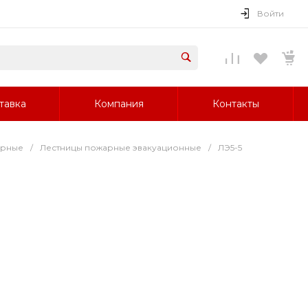
Войти
тавка
Компания
Контакты
арные
/
Лестницы пожарные эвакуационные
/
ЛЭ5-5