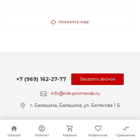
ПОКАЗАТЬ ЕЩЕ
+7 (969) 162-27-77
Заказать звонок
info@mk-promsnab.ru
г. Балашиха, Балашиха, ул. Белякова 1 Б
© 2017-2026 Universe, Все права защищены
Главная
Главная
Кабинет
Кабинет
Корзина
Корзина
Избранные
Избранные
Сравнение
Сравнение