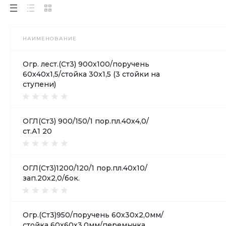
НАИМЕНОВАНИЕ
Огр. лест.(Ст3) 900х100/поручень
60х40х1,5/стойка 30х1,5 (3 стойки на
ступени)
ОГЛ(Ст3) 900/150/1 пор.пл.40х4,0/
ст.А1 20
ОГЛ(Ст3)1200/120/1 пор.пл.40х10/
зап.20х2,0/бок.
Огр.(Ст3)950/поручень 60х30х2,0мм/
стойка 60х60х3,0мм/перемычка