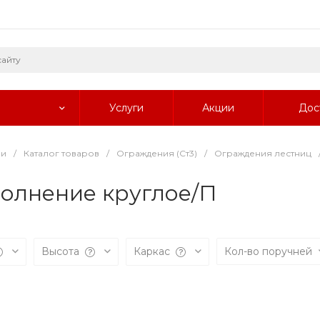
Услуги
Акции
Дос
ии
/
Каталог товаров
/
Ограждения (Ст3)
/
Ограждения лестниц
полнение круглое/П
Высота
Каркас
Кол-во поручней