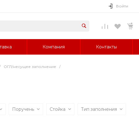
Войти
тавка
Компания
Контакты
/
ОГЛ/несущее заполнение
/
Поручень
Стойка
Тип заполнения