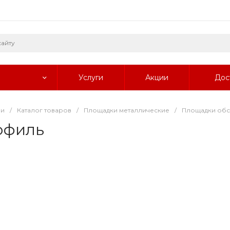
Услуги
Акции
Дос
ии
/
Каталог товаров
/
Площадки металлические
/
Площадки обс
офиль