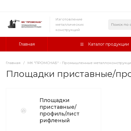
Изготовление
металлических
конструкций
Главная
Каталог продукции
Главная
/
МК "ПРОМСНАБ" - Промышленные металлоконструкц
Площадки приставные/пр
Площадки
приставные/
профиль/лист
рифленый