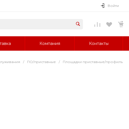
Войти
тавка
Компания
Контакты
луживания
/
ПО/приставные
/
Площадки приставные/профиль