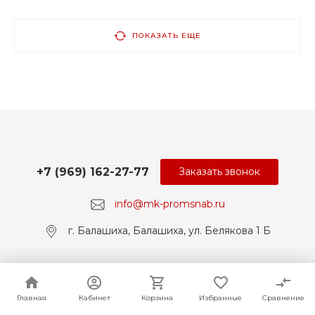
ПОКАЗАТЬ ЕЩЕ
+7 (969) 162-27-77
Заказать звонок
info@mk-promsnab.ru
г. Балашиха, Балашиха, ул. Белякова 1 Б
© 2017-2026 Universe, Все права защищены
Главная
Главная
Кабинет
Кабинет
Корзина
Корзина
Избранные
Избранные
Сравнение
Сравнение