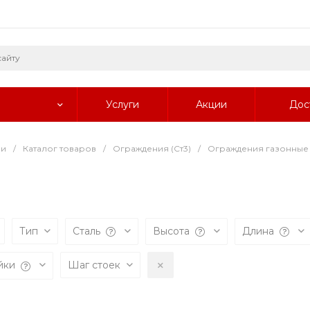
Услуги
Акции
Дос
ии
/
Каталог товаров
/
Ограждения (Ст3)
/
Ограждения газонные
Тип
Сталь
Высота
Длина
йки
Шаг стоек