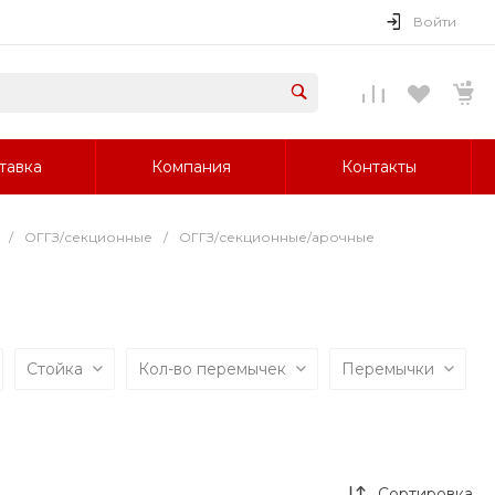
Войти
тавка
Компания
Контакты
/
ОГГЗ/секционные
/
ОГГЗ/секционные/арочные
Стойка
Кол-во перемычек
Перемычки
Сортировка