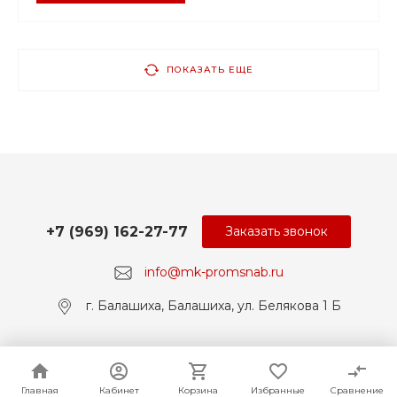
ПОКАЗАТЬ ЕЩЕ
+7 (969) 162-27-77
Заказать звонок
info@mk-promsnab.ru
г. Балашиха, Балашиха, ул. Белякова 1 Б
© 2017-2026 Universe, Все права защищены
Главная
Главная
Кабинет
Кабинет
Корзина
Корзина
Избранные
Избранные
Сравнение
Сравнение