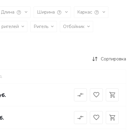
Длина
Ширина
Каркас
о ригелей
Ригель
Отбойник
Сортировка
Д.
уб.
б.