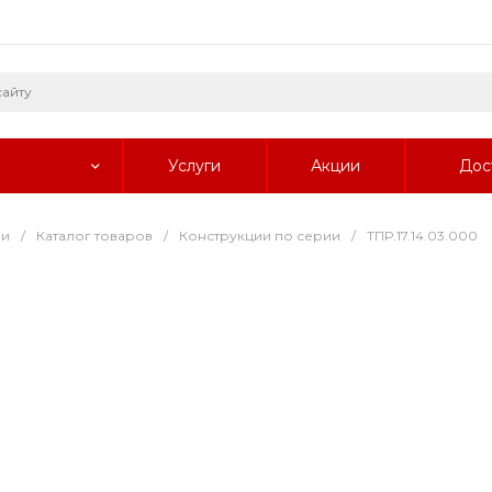
Услуги
Акции
Дос
ии
/
Каталог товаров
/
Конструкции по серии
/
ТПР.17.14.03.000