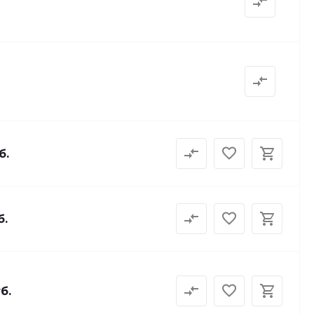
б.
б.
б.