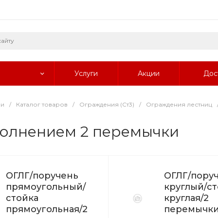
Услуги
Акции
Дос
ии
/
Каталог товаров
/
Ограждения (Ст3)
/
Ограждения лестниц
полнением 2 перемычки
ОГЛГ/поручень
ОГЛГ/пору
прямоугольный/
круглый/ст
стойка
круглая/2
прямоугольная/2
перемычк