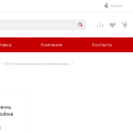
Войти
тавка
Компания
Контакты
/
ОГЛ/горизонтальное заполнение
/
чень
ойка
и