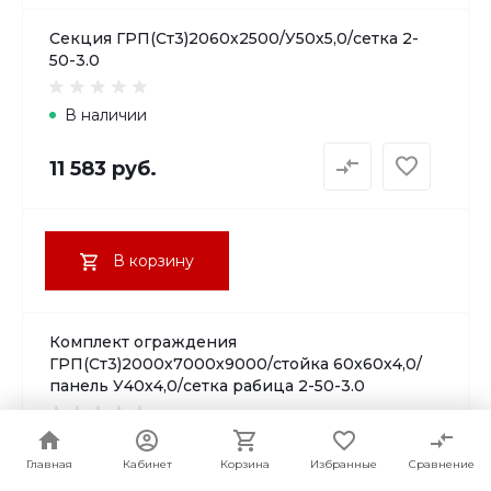
Секция ГРП(Ст3)2060х2500/У50х5,0/сетка 2-
50-3.0
В наличии
11 583 руб.
В корзину
Комплект ограждения
ГРП(Ст3)2000х7000х9000/стойка 60х60х4,0/
панель У40х4,0/сетка рабица 2-50-3.0
В наличии
Главная
Главная
Кабинет
Кабинет
Корзина
Корзина
Избранные
Избранные
Сравнение
Сравнение