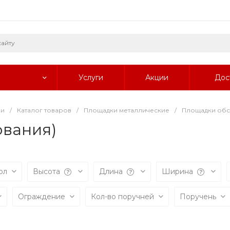
Услуги
Акции
Дос
ии
/
Каталог товаров
/
Площадки металлические
/
Площадки обс
ования)
ол
Высота
Длина
Ширина
Ограждение
Кол-во поручней
Поручень