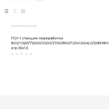
НАИМЕНОВАНИЕ
ПО1-1 станции переработки
ВО(Ст3)55°/2500/3300/2700/800/120х120х6,0/(08X18H
огр.35х1,5