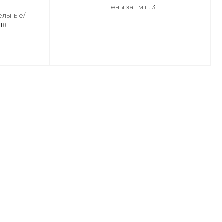
Цены за 1 м.п.
3
льные/
е
18