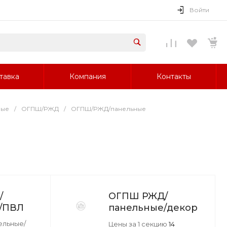
Войти
тавка
Компания
Контакты
ные
/
ОГПШ/РЖД
/
ОГПШ/РЖД/панельные
/
ОГПШ РЖД/
/ПВЛ
панельные/декор
льные/
Цены за 1 секцию
14