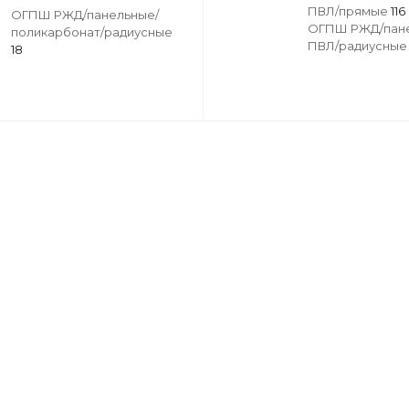
ПВЛ/прямые
116
ОГПШ РЖД/панельные/
ОГПШ РЖД/пане
поликарбонат/радиусные
ПВЛ/радиусны
18