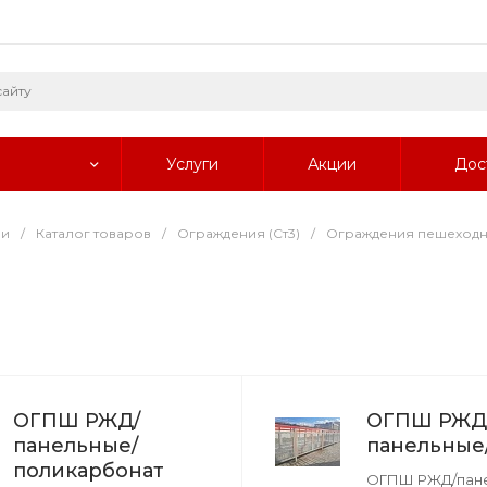
Услуги
Акции
Дос
ии
/
Каталог товаров
/
Ограждения (Ст3)
/
Ограждения пешеход
ОГПШ РЖД/
ОГПШ РЖД
панельные/
панельные
поликарбонат
ОГПШ РЖД/пане