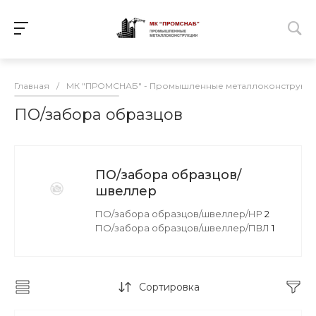
Главная
/
МК "ПРОМСНАБ" - Промышленные металлоконструкц
ПО/забора образцов
ПО/забора образцов/
швеллер
ПО/забора образцов/швеллер/НР
2
ПО/забора образцов/швеллер/ПВЛ
1
Сортировка