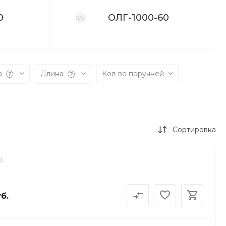
0
ОЛГ-1000-60
а
Длина
Кол-во поручней
Сортировка
Д.
б.