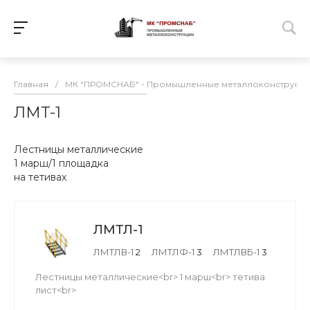
Главная
/
МК "ПРОМСНАБ" - Промышленные металлоконструкц
ЛМТ-1
Лестницы металлические
1 марш/1 площадка
на тетивах
ЛМТЛ-1
ЛМТЛВ-1
2
ЛМТЛФ-1
3
ЛМТЛВБ-1
3
Лестницы металлические<br> 1 марш<br> тетива
лист<br>