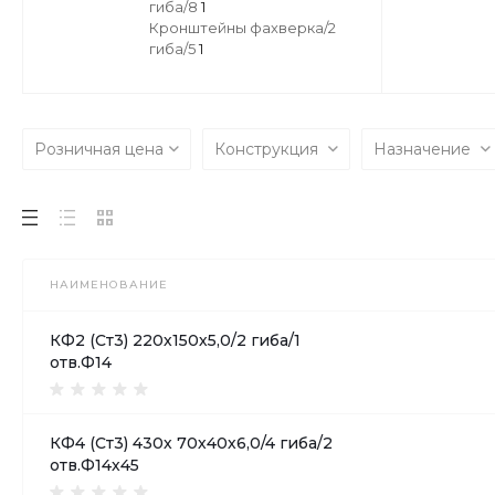
гиба/8
1
Кронштейны фахверка/2
гиба/5
1
Розничная цена
Конструкция
Назначение
НАИМЕНОВАНИЕ
КФ2 (Ст3) 220х150х5,0/2 гиба/1
отв.Ф14
КФ4 (Ст3) 430х 70х40х6,0/4 гиба/2
отв.Ф14х45