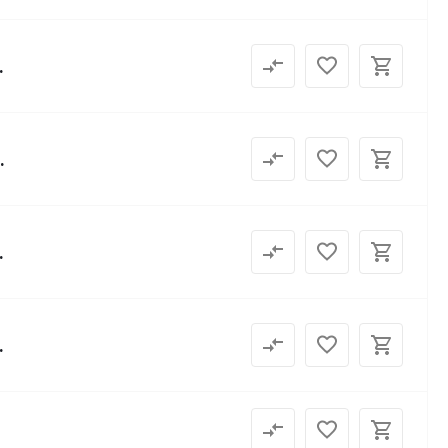
.
.
.
.
.