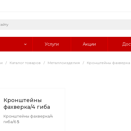
Услуги
Акции
Дос
ии
/
Каталог товаров
/
Металлоизделия
/
Кронштейны фахверка
Кронштейны
фахверка/4 гиба
Кронштейны фахверка/4
гиба/6
5