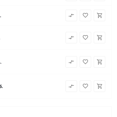
.
.
.
б.