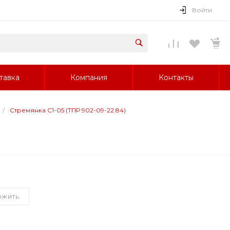
Войти
тавка
Компания
Контакты
/
Стремянка С1-05 (ТПР 902-09-22.84)
ОЖИТЬ