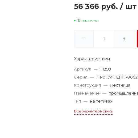
56 366 руб.
/
шт
В наличии
-
+
Характеристики
Артикул
—
111258
Серия
—
П1-01.04 ПДТП-0002
Конструкция
—
Лестница
Назначение
—
промышленн
Тип
—
на тетивах
Все характеристики