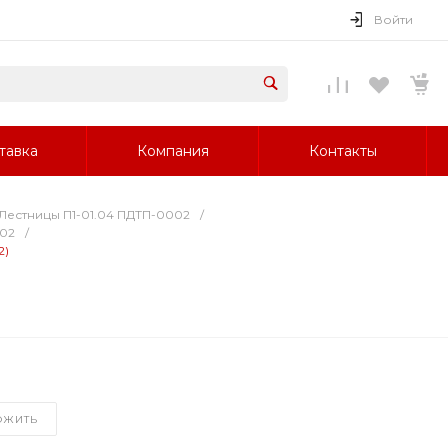
Войти
тавка
Компания
Контакты
Лестницы П1-01.04 ПДТП-0002
/
002
/
2)
ОЖИТЬ