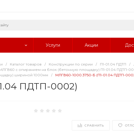
Услуги
Акции
Дос
ии
/
Каталог товаров
/
Конструкции по серии
/
П1-01.04 ПДТП
/
ЛГВ60 с опиранием на блок (бетонную площадку) П1-01.04 ПДТП-0
ощадку) шириной 1000мм
/
МЛГВ60-1000.3750-Б (П1-01.04 ПДТП-000
1.04 ПДТП-0002)
СРАВНИТЬ
ОТЛ