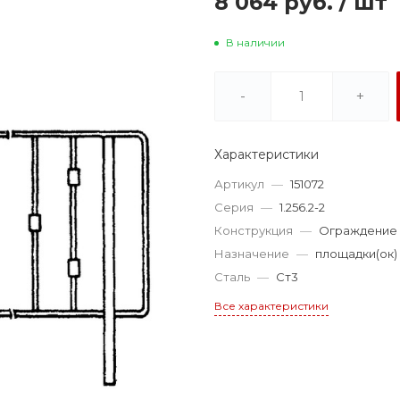
8 064 руб.
/
шт
В наличии
-
+
Характеристики
Артикул
—
151072
Серия
—
1.256.2-2
Конструкция
—
Ограждение
Назначение
—
площадки(ок)
Сталь
—
Ст3
Все характеристики