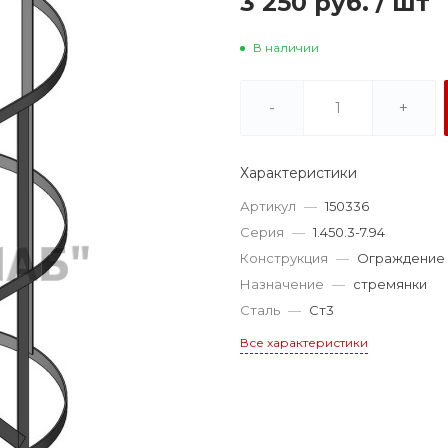
3 250 руб.
/
шт
В наличии
-
+
Характеристики
Артикул
—
150336
Серия
—
1.450.3-7.94
Конструкция
—
Ограждение
Назначение
—
стремянки
Сталь
—
Ст3
Все характеристики