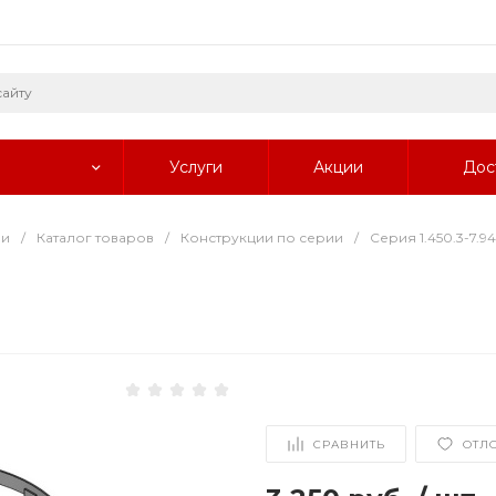
Услуги
Акции
Дос
ии
/
Каталог товаров
/
Конструкции по серии
/
Серия 1.450.3-7.94
СРАВНИТЬ
ОТЛ