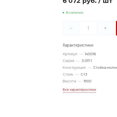
6 072 руб.
/
шт
В наличии
-
+
Характеристики
Артикул
—
140016
Серия
—
3.017-1
Конструкция
—
Стойка-коло
Сталь
—
Ст3
Высота
—
1900
Все характеристики