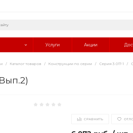
Услуги
Акции
Дос
ии
/
Каталог товаров
/
Конструкции по серии
/
Серия 3.017-1
/
С
Вып.2)
СРАВНИТЬ
ОТЛ