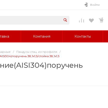
Войти
тавка
Компания
Контакты
нарные
/
Пандусы стац. из профиля
/
SI304)поручень 38,1х1,5/стойка 38,1х1,5
ние(AISI304)поручень