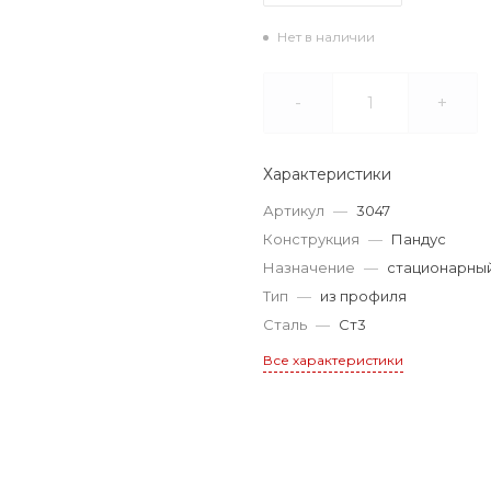
Нет в наличии
-
+
Характеристики
Артикул
—
3047
Конструкция
—
Пандус
Назначение
—
стационарны
Тип
—
из профиля
Сталь
—
Ст3
Все характеристики