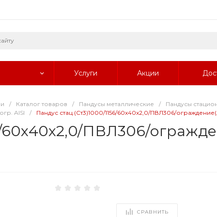
Услуги
Акции
Дос
ии
/
Каталог товаров
/
Пандусы металлические
/
Пандусы стацио
гр. AISI
/
Пандус стац.(Ст3)1000/1156/60х40х2,0/ПВЛ306/ограждение(AI
56/60х40х2,0/ПВЛ306/огражде
СРАВНИТЬ