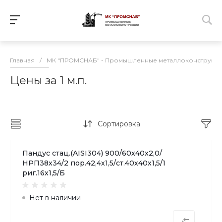
Главная
/
МК "ПРОМСНАБ" - Промышленные металлоконструкц
Цены за 1 м.п.
Сортировка
Пандус стац.(AISI304) 900/60х40х2,0/
НРП38х34/2 пор.42,4х1,5/ст.40х40х1,5/1
риг.16х1,5/Б
Нет в наличии